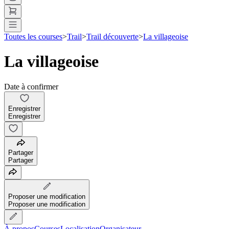
Toutes les courses
>
Trail
>
Trail découverte
>
La villageoise
La villageoise
Date à confirmer
Enregistrer
Enregistrer
Partager
Partager
Proposer une modification
Proposer une modification
À propos
Courses
Localisation
Organisateur