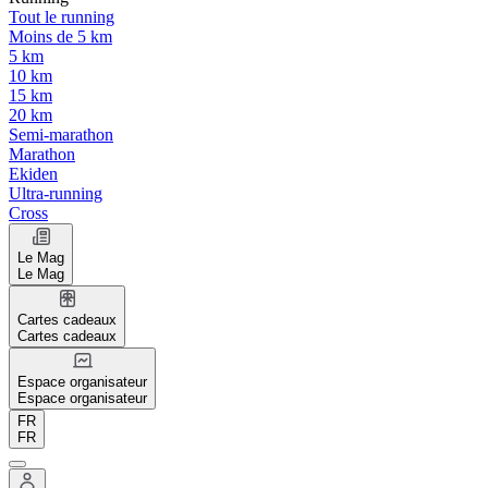
Tout le running
Moins de 5 km
5 km
10 km
15 km
20 km
Semi-marathon
Marathon
Ekiden
Ultra-running
Cross
Le Mag
Le Mag
Cartes cadeaux
Cartes cadeaux
Espace organisateur
Espace organisateur
FR
FR