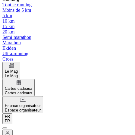
Tout le running
Moins de 5 km
5 km
10 km
15 km
20 km
Semi-marathon
Marathon
Ekiden
Ultra-running
Cross
Le Mag
Le Mag
Cartes cadeaux
Cartes cadeaux
Espace organisateur
Espace organisateur
FR
FR