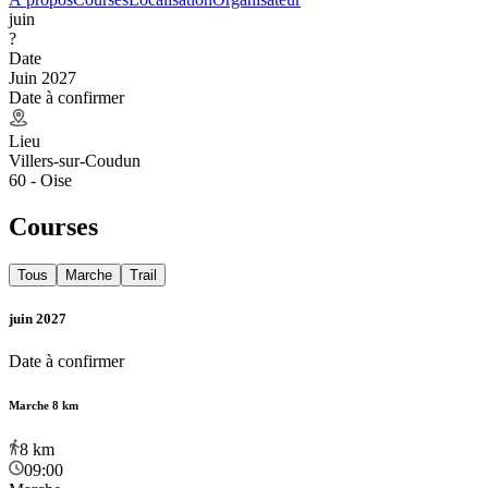
juin
?
Date
Juin 2027
Date à confirmer
Lieu
Villers-sur-Coudun
60 - Oise
Courses
Tous
Marche
Trail
juin 2027
Date à confirmer
Marche 8 km
8
km
09:00