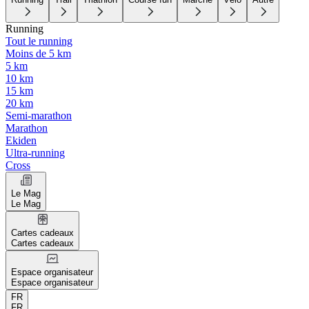
Running
Tout le running
Moins de 5 km
5 km
10 km
15 km
20 km
Semi-marathon
Marathon
Ekiden
Ultra-running
Cross
Le Mag
Le Mag
Cartes cadeaux
Cartes cadeaux
Espace organisateur
Espace organisateur
FR
FR