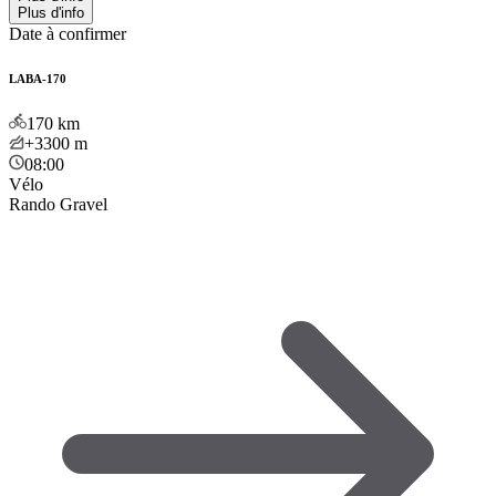
Plus d'info
Date à confirmer
LABA-170
170
km
+3300
m
08:00
Vélo
Rando Gravel