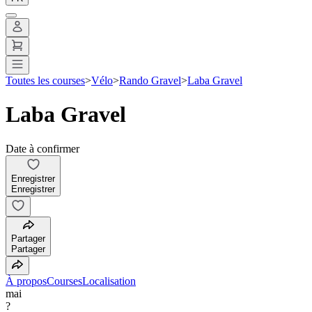
Toutes les courses
>
Vélo
>
Rando Gravel
>
Laba Gravel
Laba Gravel
Date à confirmer
Enregistrer
Enregistrer
Partager
Partager
À propos
Courses
Localisation
mai
?