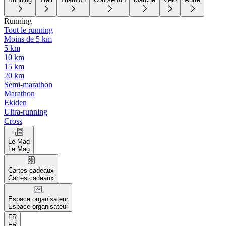
Running
Tout le running
Moins de 5 km
5 km
10 km
15 km
20 km
Semi-marathon
Marathon
Ekiden
Ultra-running
Cross
Le Mag
Le Mag
Cartes cadeaux
Cartes cadeaux
Espace organisateur
Espace organisateur
FR
FR