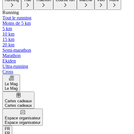
Running
Tout le running
Moins de 5 km
5 km
10 km
15 km
20 km
Semi-marathon
Marathon
Ekiden
Ultra-running
Cross
Le Mag
Le Mag
Cartes cadeaux
Cartes cadeaux
Espace organisateur
Espace organisateur
FR
FR