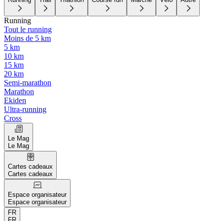
Running
Tout le running
Moins de 5 km
5 km
10 km
15 km
20 km
Semi-marathon
Marathon
Ekiden
Ultra-running
Cross
Le Mag
Le Mag
Cartes cadeaux
Cartes cadeaux
Espace organisateur
Espace organisateur
FR
FR