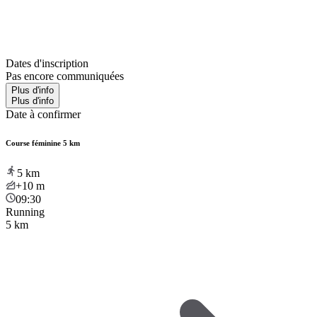
Dates d'inscription
Pas encore communiquées
Plus d'info
Plus d'info
Date à confirmer
Course féminine 5 km
5
km
+10
m
09:30
Running
5 km