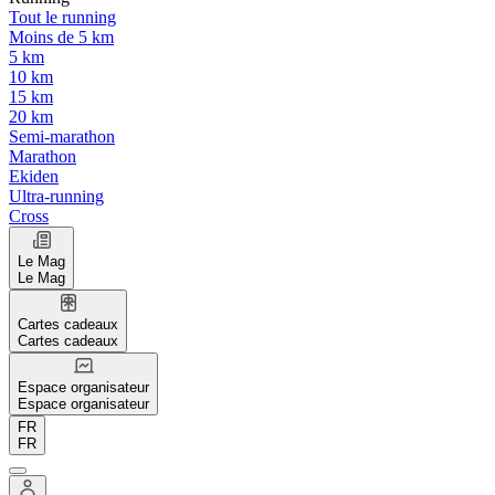
Tout le running
Moins de 5 km
5 km
10 km
15 km
20 km
Semi-marathon
Marathon
Ekiden
Ultra-running
Cross
Le Mag
Le Mag
Cartes cadeaux
Cartes cadeaux
Espace organisateur
Espace organisateur
FR
FR