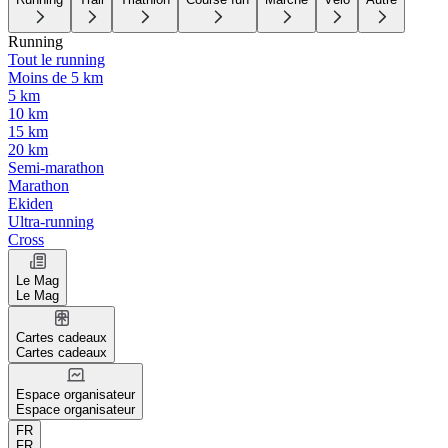
Running
Tout le running
Moins de 5 km
5 km
10 km
15 km
20 km
Semi-marathon
Marathon
Ekiden
Ultra-running
Cross
Le Mag
Le Mag
Cartes cadeaux
Cartes cadeaux
Espace organisateur
Espace organisateur
FR
FR