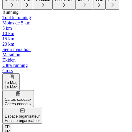
Running
Tout le running
Moins de 5 km
5 km
10 km
15 km
20 km
Semi-marathon
Marathon
Ekiden
Ultra-running
Cross
Le Mag
Le Mag
Cartes cadeaux
Cartes cadeaux
Espace organisateur
Espace organisateur
FR
FR