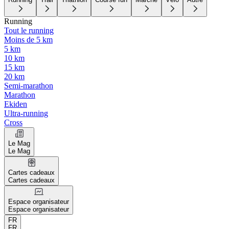
Running
Tout le running
Moins de 5 km
5 km
10 km
15 km
20 km
Semi-marathon
Marathon
Ekiden
Ultra-running
Cross
Le Mag
Le Mag
Cartes cadeaux
Cartes cadeaux
Espace organisateur
Espace organisateur
FR
FR