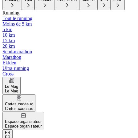
Running
Tout le running
Moins de 5 km
5 km
10 km
15 km
20 km
Semi-marathon
Marathon
Ekiden
Ultra-running
Cross
Le Mag
Le Mag
Cartes cadeaux
Cartes cadeaux
Espace organisateur
Espace organisateur
FR
FR