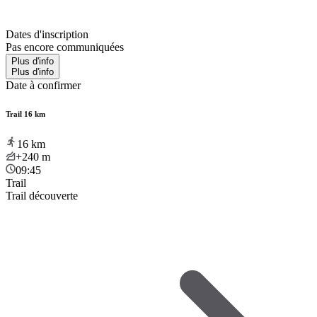
Dates d'inscription
Pas encore communiquées
Plus d'info
Plus d'info
Date à confirmer
Trail 16 km
16
km
+240
m
09:45
Trail
Trail découverte