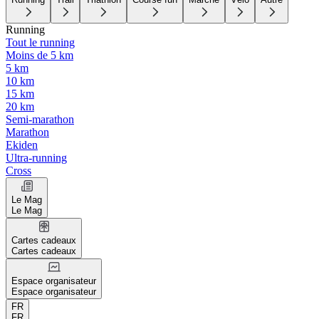
Running
Tout le running
Moins de 5 km
5 km
10 km
15 km
20 km
Semi-marathon
Marathon
Ekiden
Ultra-running
Cross
Le Mag
Le Mag
Cartes cadeaux
Cartes cadeaux
Espace organisateur
Espace organisateur
FR
FR