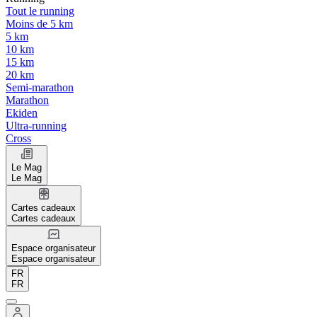
Tout le running
Moins de 5 km
5 km
10 km
15 km
20 km
Semi-marathon
Marathon
Ekiden
Ultra-running
Cross
Le Mag
Le Mag
Cartes cadeaux
Cartes cadeaux
Espace organisateur
Espace organisateur
FR
FR