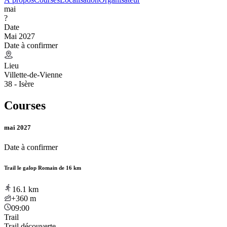
mai
?
Date
Mai 2027
Date à confirmer
Lieu
Villette-de-Vienne
38 - Isère
Courses
mai 2027
Date à confirmer
Trail le galop Romain de 16 km
16.1
km
+360
m
09:00
Trail
Trail découverte