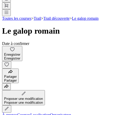
Toutes les courses
>
Trail
>
Trail découverte
>
Le galop romain
Le galop romain
Date à confirmer
Enregistrer
Enregistrer
Partager
Partager
Proposer une modification
Proposer une modification
À propos
Courses
Localisation
Organisateur