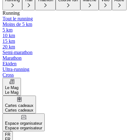
Running
Tout le running
Moins de 5 km
5 km
10 km
15 km
20 km
Semi-marathon
Marathon
Ekiden
Ultra-running
Cross
Le Mag
Le Mag
Cartes cadeaux
Cartes cadeaux
Espace organisateur
Espace organisateur
FR
FR