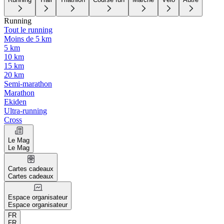
Running
Tout le running
Moins de 5 km
5 km
10 km
15 km
20 km
Semi-marathon
Marathon
Ekiden
Ultra-running
Cross
Le Mag
Le Mag
Cartes cadeaux
Cartes cadeaux
Espace organisateur
Espace organisateur
FR
FR