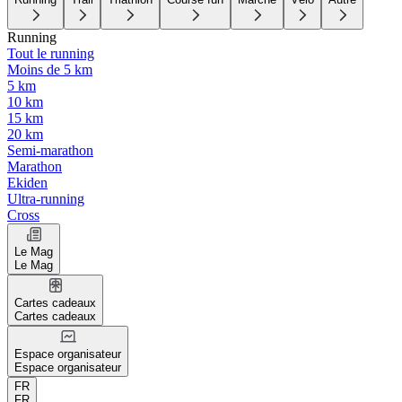
Running
Tout le running
Moins de 5 km
5 km
10 km
15 km
20 km
Semi-marathon
Marathon
Ekiden
Ultra-running
Cross
Le Mag
Le Mag
Cartes cadeaux
Cartes cadeaux
Espace organisateur
Espace organisateur
FR
FR