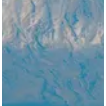
1 / 9
À propos
Courses
Localisation
oct.
?
Date
Octobre 2026
Date à confirmer
Lieu
Moshi
Tanzanie
10 participants
en
2025
Gravis le toit de l’Afrique avec Cap’Orn Organisation !
Embarque pour l’ascension du mythique Kilimandjaro, sommet
emblématique de l’Afrique. Entre paysages grandioses, aventure
sportive et souvenirs inoubliables, cette expédition promet de
marquer ta vie.