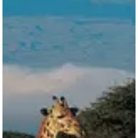
Ce que tu vas trouver sur place :
• Un itinéraire de randonnée sur 6 jours via la voie Umbwe, réputée
pour sa beauté et son authenticité.
• Un tarif tout compris (hors vols et extras) de 1 770 € (3 fois 590€),
incluant hébergements, repas, guides, porteurs et transferts locaux.
• Une ambiance conviviale avec un groupe limité à 30 participants.
• La possibilité d'ajouter un safari de 2 à 3 jours pour prolonger
l’aventure.
5 très bonnes raisons de participer :
• Gravir le sommet mythique d’Afrique dans un cadre sécurisé et
organisé.
• Découvrir des paysages variés, des forêts luxuriantes aux glaciers
éternels.
• Vivre une ascension sportive, idéale pour les amateurs de défi et de
rando.