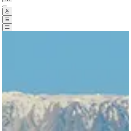
Toutes les courses
>
Marche
>
Randonnée pédestre
>
LE KILI by
Cap'Orn
LE KILI by Cap'Orn
Date à confirmer
Enregistrer
Enregistrer
Partager
Partager
Voir toutes les photos
Voir toutes les photos