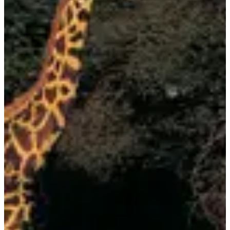
• Profiter d’une logistique sans stress, gérée par une équipe locale
expérimentée.
• Partager une expérience humaine forte avec un groupe passionné
d’aventure.
Alors, prêt(e) à te lancer dans cette aventure hors du commun ?
Réserve vite ta place, elles sont (très) limitées !
Courses
octobre 2026
Date à confirmer
LE KILI - Acompte
08:00
Marche
Randonnée pédestre