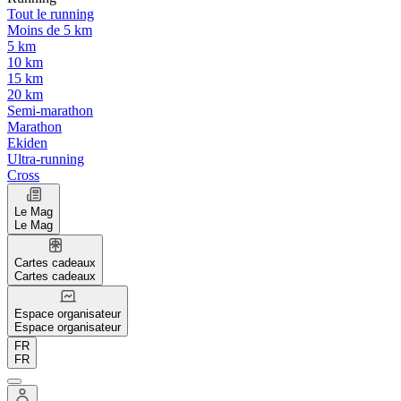
Tout le running
Moins de 5 km
5 km
10 km
15 km
20 km
Semi-marathon
Marathon
Ekiden
Ultra-running
Cross
Le Mag
Le Mag
Cartes cadeaux
Cartes cadeaux
Espace organisateur
Espace organisateur
FR
FR