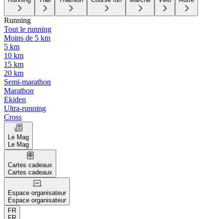
Running
Tout le running
Moins de 5 km
5 km
10 km
15 km
20 km
Semi-marathon
Marathon
Ekiden
Ultra-running
Cross
Le Mag
Le Mag
Cartes cadeaux
Cartes cadeaux
Espace organisateur
Espace organisateur
FR
FR