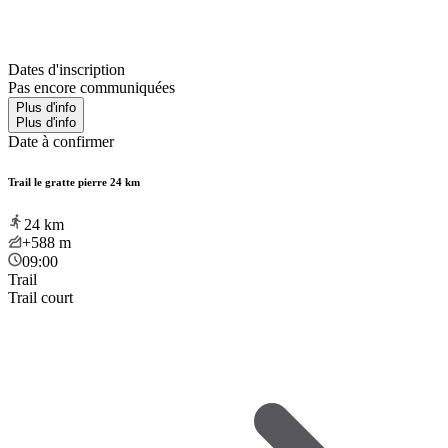
Dates d'inscription
Pas encore communiquées
Plus d'info
Plus d'info
Date à confirmer
Trail le gratte pierre 24 km
24
km
+588
m
09:00
Trail
Trail court