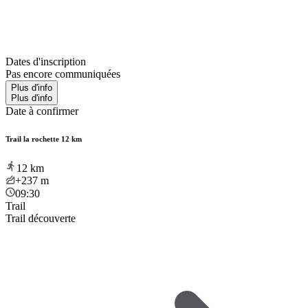
Dates d'inscription
Pas encore communiquées
Plus d'info
Plus d'info
Date à confirmer
Trail la rochette 12 km
12
km
+237
m
09:30
Trail
Trail découverte