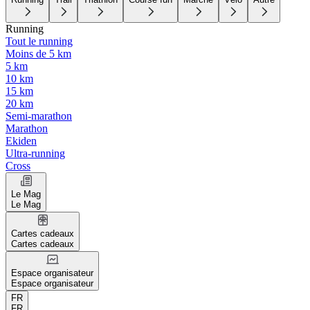
Running
Tout le running
Moins de 5 km
5 km
10 km
15 km
20 km
Semi-marathon
Marathon
Ekiden
Ultra-running
Cross
Le Mag
Le Mag
Cartes cadeaux
Cartes cadeaux
Espace organisateur
Espace organisateur
FR
FR