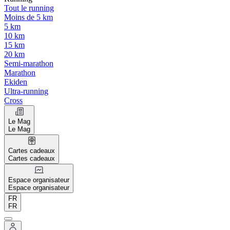
Tout le running
Moins de 5 km
5 km
10 km
15 km
20 km
Semi-marathon
Marathon
Ekiden
Ultra-running
Cross
Le Mag
Le Mag
Cartes cadeaux
Cartes cadeaux
Espace organisateur
Espace organisateur
FR
FR