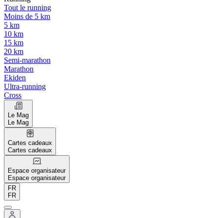
Tout le running
Moins de 5 km
5 km
10 km
15 km
20 km
Semi-marathon
Marathon
Ekiden
Ultra-running
Cross
Le Mag
Le Mag
Cartes cadeaux
Cartes cadeaux
Espace organisateur
Espace organisateur
FR
FR