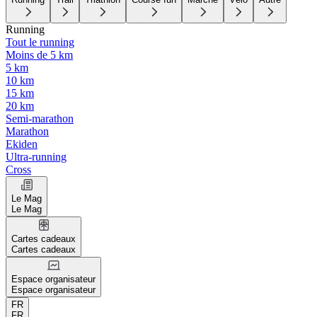
Running
Tout le running
Moins de 5 km
5 km
10 km
15 km
20 km
Semi-marathon
Marathon
Ekiden
Ultra-running
Cross
Le Mag
Le Mag
Cartes cadeaux
Cartes cadeaux
Espace organisateur
Espace organisateur
FR
FR