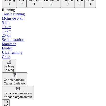
Running
Tout le running
Moins de 5 km
5 km
10 km
15 km
20 km
Semi-marathon
Marathon
Ekiden
Ultra-running
Cross
Le Mag
Le Mag
Cartes cadeaux
Cartes cadeaux
Espace organisateur
Espace organisateur
FR
FR