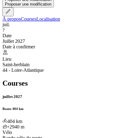
Proposer une modification
À propos
Courses
Localisation
juil.
?
Date
Juillet 2027
Date à confirmer
Lieu
Saint-herblain
44 - Loire-Atlantique
Courses
juillet 2027
Route 404 km
404
km
+2940
m
Vélo
Rando vélo de route