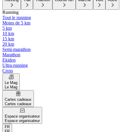
Running
Tout le running
Moins de 5 km
5 km
10 km
15 km
20 km
Semi-marathon
Marathon
Ekiden
Ultra-running
Cross
Le Mag
Le Mag
Cartes cadeaux
Cartes cadeaux
Espace organisateur
Espace organisateur
FR
FR