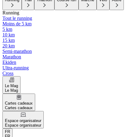
Running
Tout le running
Moins de 5 km
5 km
10 km
15 km
20 km
Semi-marathon
Marathon
Ekiden
Ultra-running
Cross
Le Mag
Le Mag
Cartes cadeaux
Cartes cadeaux
Espace organisateur
Espace organisateur
FR
FR