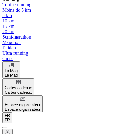
Tout le running
Moins de 5 km
5 km
10 km
15 km
20 km
Semi-marathon
Marathon
Ekiden
Ultra-running
Cross
Le Mag
Le Mag
Cartes cadeaux
Cartes cadeaux
Espace organisateur
Espace organisateur
FR
FR