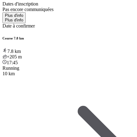
Dates d'inscription
Pas encore communiquées
Plus d'info
Plus d'info
Date à confirmer
Course 7.8 km
7.8
km
+205
m
17:45
Running
10 km