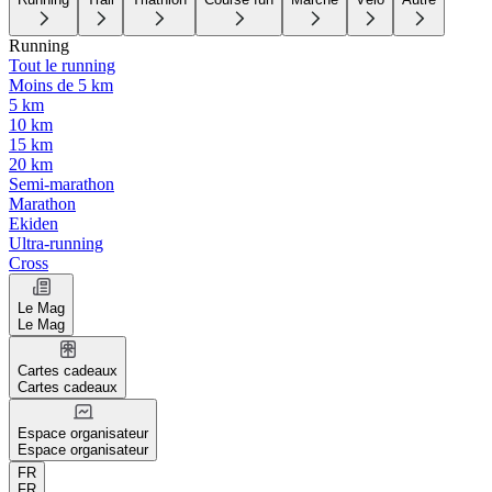
Running
Tout le running
Moins de 5 km
5 km
10 km
15 km
20 km
Semi-marathon
Marathon
Ekiden
Ultra-running
Cross
Le Mag
Le Mag
Cartes cadeaux
Cartes cadeaux
Espace organisateur
Espace organisateur
FR
FR