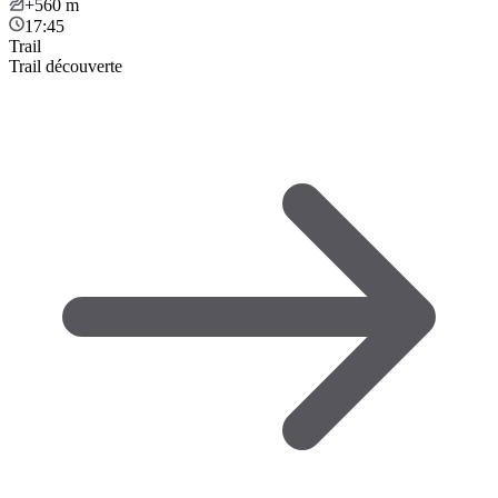
+560
m
17:45
Trail
Trail découverte