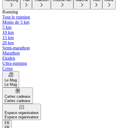
Running
Tout le running
Moins de 5 km
5 km
10 km
15 km
20 km
Semi-marathon
Marathon
Ekiden
Ultra-running
Cross
Le Mag
Le Mag
Cartes cadeaux
Cartes cadeaux
Espace organisateur
Espace organisateur
FR
FR