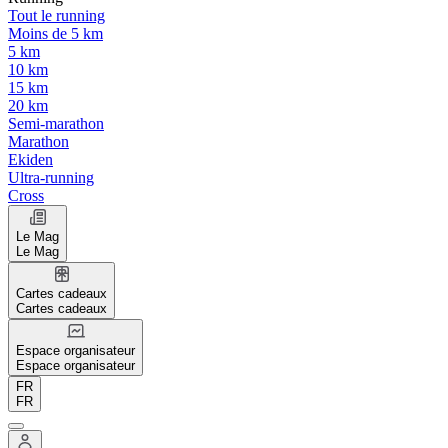
Tout le running
Moins de 5 km
5 km
10 km
15 km
20 km
Semi-marathon
Marathon
Ekiden
Ultra-running
Cross
Le Mag
Le Mag
Cartes cadeaux
Cartes cadeaux
Espace organisateur
Espace organisateur
FR
FR