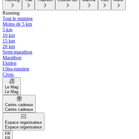
Running
Tout le running
Moins de 5 km
5 km
10 km
15 km
20 km
Semi-marathon
Marathon
Ekiden
Ultra-running
Cross
Le Mag
Le Mag
Cartes cadeaux
Cartes cadeaux
Espace organisateur
Espace organisateur
FR
FR