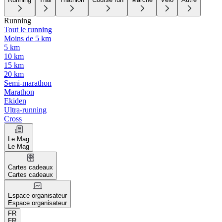
Running
Tout le running
Moins de 5 km
5 km
10 km
15 km
20 km
Semi-marathon
Marathon
Ekiden
Ultra-running
Cross
Le Mag
Le Mag
Cartes cadeaux
Cartes cadeaux
Espace organisateur
Espace organisateur
FR
FR