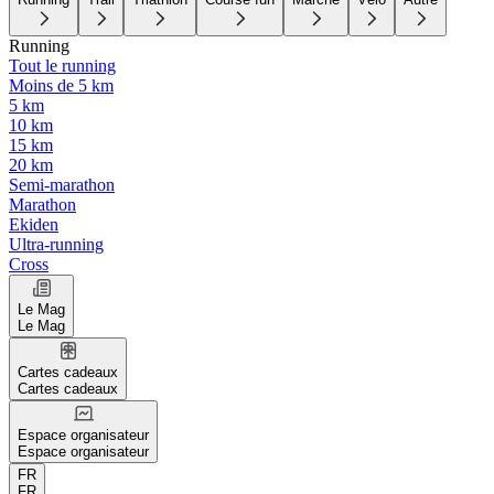
Running
Tout le running
Moins de 5 km
5 km
10 km
15 km
20 km
Semi-marathon
Marathon
Ekiden
Ultra-running
Cross
Le Mag
Le Mag
Cartes cadeaux
Cartes cadeaux
Espace organisateur
Espace organisateur
FR
FR