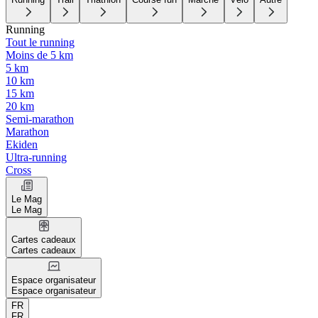
Running
Tout le running
Moins de 5 km
5 km
10 km
15 km
20 km
Semi-marathon
Marathon
Ekiden
Ultra-running
Cross
Le Mag
Le Mag
Cartes cadeaux
Cartes cadeaux
Espace organisateur
Espace organisateur
FR
FR