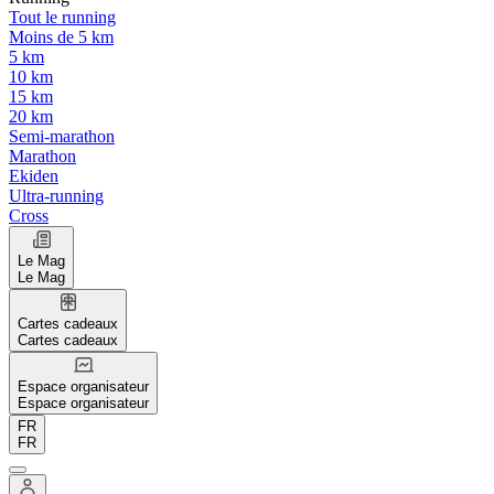
Tout le running
Moins de 5 km
5 km
10 km
15 km
20 km
Semi-marathon
Marathon
Ekiden
Ultra-running
Cross
Le Mag
Le Mag
Cartes cadeaux
Cartes cadeaux
Espace organisateur
Espace organisateur
FR
FR