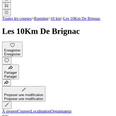
Toutes les courses
>
Running
>
10 km
>
Les 10Km De Brignac
Les 10Km De Brignac
Enregistrer
Enregistrer
Partager
Partager
Proposer une modification
Proposer une modification
À propos
Courses
Localisation
Organisateur
nov.