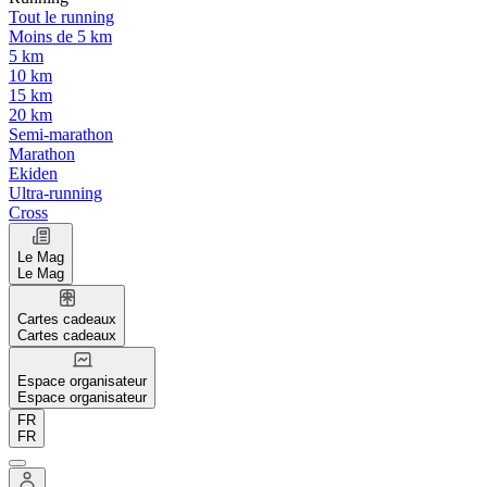
Tout le running
Moins de 5 km
5 km
10 km
15 km
20 km
Semi-marathon
Marathon
Ekiden
Ultra-running
Cross
Le Mag
Le Mag
Cartes cadeaux
Cartes cadeaux
Espace organisateur
Espace organisateur
FR
FR