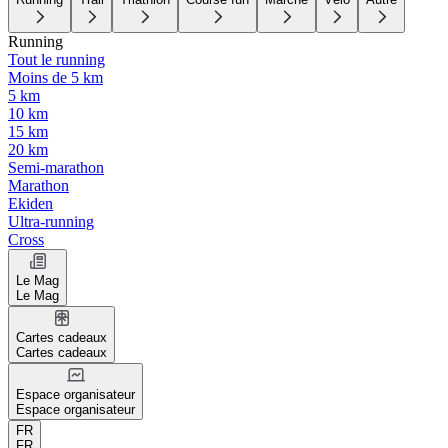
Running
Tout le running
Moins de 5 km
5 km
10 km
15 km
20 km
Semi-marathon
Marathon
Ekiden
Ultra-running
Cross
Le Mag
Le Mag
Cartes cadeaux
Cartes cadeaux
Espace organisateur
Espace organisateur
FR
FR