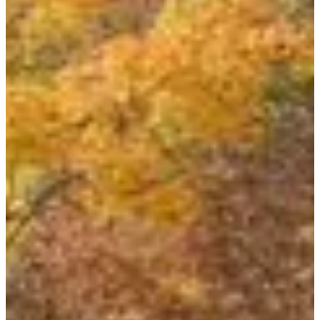
Courses
juin 2027
Date à confirmer
Marche en groupe 18 km
18
km
09:00
Marche
Randonnée pédestre