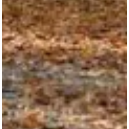
Dates d'inscription
Pas encore communiquées
Plus d'info
Plus d'info
Choisir une Course
Marche en groupe 18 km
Date à confirmer
Plus d'info
Plus d'info
Marche 22 km
Date à confirmer
Plus d'info