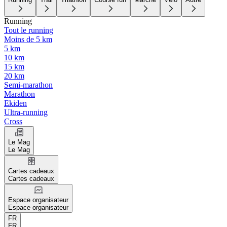
Running
Tout le running
Moins de 5 km
5 km
10 km
15 km
20 km
Semi-marathon
Marathon
Ekiden
Ultra-running
Cross
Le Mag
Le Mag
Cartes cadeaux
Cartes cadeaux
Espace organisateur
Espace organisateur
FR
FR