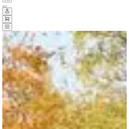
Toutes les courses
>
Marche
>
Randonnée pédestre
>
Les 60 km de
marche de l'Oise
Les 60 km de marche de l'Oise
Date à confirmer
Enregistrer
Enregistrer
Partager
Partager
Proposer une modification