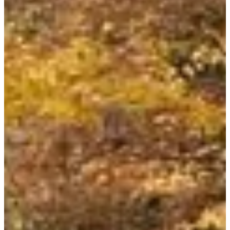
Dates d'inscription
Pas encore communiquées
Plus d'info
Plus d'info
Date à confirmer
Marche 22 km
22
km
08:00