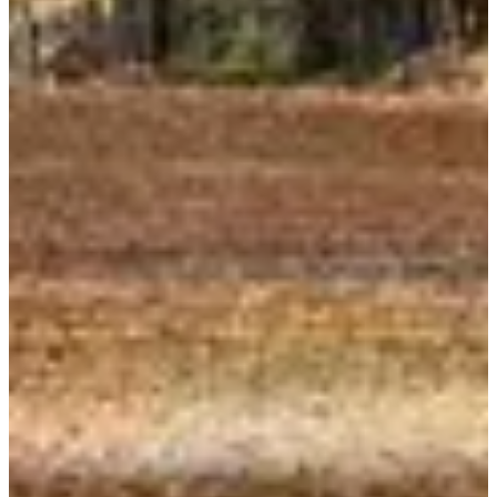
Dates d'inscription
Pas encore communiquées
Plus d'info
Plus d'info
Date à confirmer
Marche 42 km
42
km
08:00
Marche
Randonnée pédestre