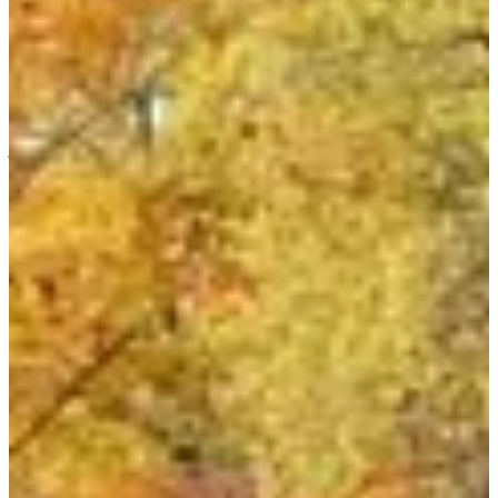
Proposer une modification
Voir toutes les photos
Voir toutes les photos
1 / 2
À propos
Courses
Localisation
juin
?
Date
Juin 2027
Date à confirmer
Lieu
Nogent-sur-Oise
60 - Oise
Savais-tu que l’OMS conseille de faire au moins 10 000 pas par jour
pour être en bonne santé ? Avec les 60 kilomètres de marche de
l’Oise tu vas être servi ! Au menu une marche en groupe de 18
kilomètres, un semi-marathon et le Marathon des 3 forêts. Cette
marche 100% nature se fera entre les communes de Chantilly et
Nogent-sur-Oise, une navette sera mise à ta disposition pour le
retour. Prêt à te forger une santé en béton ? Rendez-vous sur la ligne
de départ !