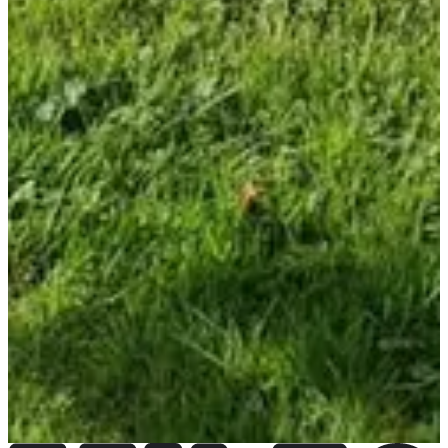
Dates d'inscription
Pas encore communiquées
Plus d'info
Plus d'info
Organisateur
APEL école l'Ange Gardien
Choisir une Course
Trail 11 km
Plus d'info
Plus d'info
Trail 22 km
Plus d'info
Plus d'info
Trail 5 km
Plus d'info
Plus d'info