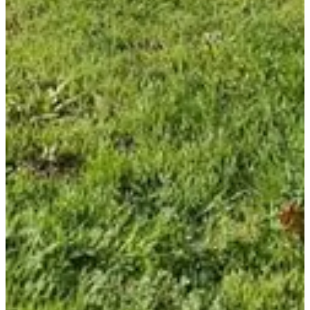
5
km
+100
m
22:00
Trail
Trail découverte