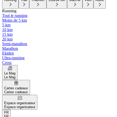
Running
Tout le running
Moins de 5 km
5 km
10 km
15 km
20 km
Semi-marathon
Marathon
Ekiden
Ultra-running
Cross
Le Mag
Le Mag
Cartes cadeaux
Cartes cadeaux
Espace organisateur
Espace organisateur
FR
FR