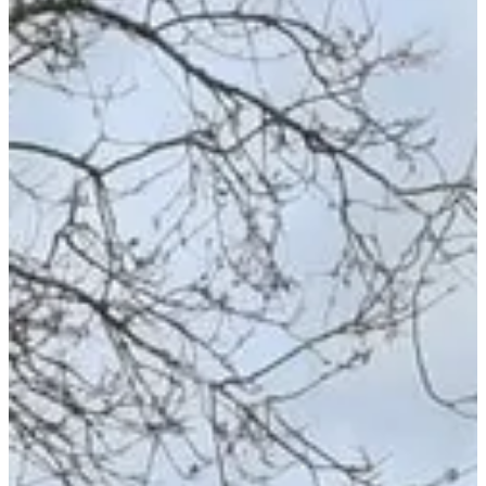
oct.
17
Date
Samedi 17 octobre 2026
Lieu
Saint-Pierre-des-Landes
53 - Mayenne
Rejoins-nous pour le trail des Automnales à Saint-Pierre-des-
Landes, au cœur de
la Mayenne
! 🍂🌟
Ici, pas de grand spectacle, juste l'essence même de la course : une
ambiance conviviale avec près de 150 coureurs partageant le même
goût pour le plein air. Tu courras sur des chemins peu fréquentés,
entouré par la nature, et tu feras le plein d'énergie grâce à des
ravitaillements garnis d'eau et de fruits secs.
Courses
sam. 17 octobre 2026
Trail 11 km