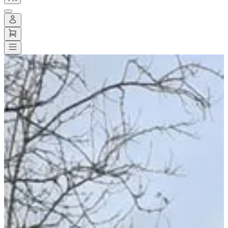
Toutes les courses
>
Trail
>
Trail court
>
Les automnales
Les automnales
Enregistrer
Enregistrer
Partager
Partager
Voir toutes les photos
Voir toutes les photos
1 / 10
À propos
Courses
Localisation
Organisateur