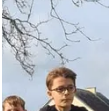
11
km
+200
m
22:00
Trail
Trail découverte