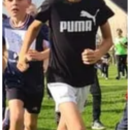
Dates d'inscription
Pas encore communiquées
Plus d'info
Plus d'info
Trail 22 km
22
km
+300
m
22:00
Trail
Trail court