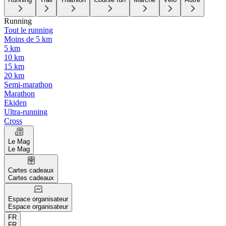
Running
Tout le running
Moins de 5 km
5 km
10 km
15 km
20 km
Semi-marathon
Marathon
Ekiden
Ultra-running
Cross
Le Mag
Le Mag
Cartes cadeaux
Cartes cadeaux
Espace organisateur
Espace organisateur
FR
FR