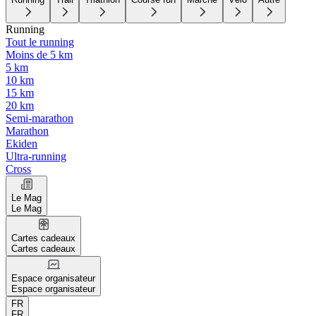
Running
Tout le running
Moins de 5 km
5 km
10 km
15 km
20 km
Semi-marathon
Marathon
Ekiden
Ultra-running
Cross
Le Mag
Le Mag
Cartes cadeaux
Cartes cadeaux
Espace organisateur
Espace organisateur
FR
FR