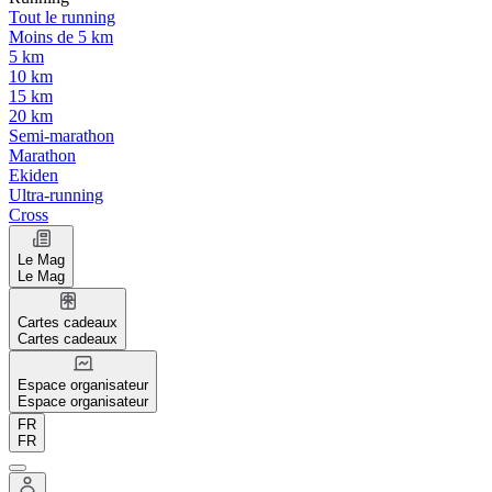
Tout le running
Moins de 5 km
5 km
10 km
15 km
20 km
Semi-marathon
Marathon
Ekiden
Ultra-running
Cross
Le Mag
Le Mag
Cartes cadeaux
Cartes cadeaux
Espace organisateur
Espace organisateur
FR
FR