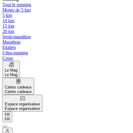
Tout le running
Moins de 5 km
5 km
10 km
15 km
20 km
Semi-marathon
Marathon
Ekiden
Ultra-running
Cross
Le Mag
Le Mag
Cartes cadeaux
Cartes cadeaux
Espace organisateur
Espace organisateur
FR
FR