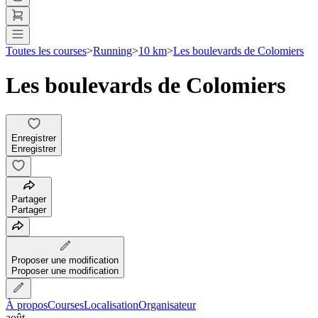
Toutes les courses
>
Running
>
10 km
>
Les boulevards de Colomiers
Les boulevards de Colomiers
Enregistrer
Enregistrer
Partager
Partager
Proposer une modification
Proposer une modification
À propos
Courses
Localisation
Organisateur
août