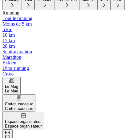
Running
Tout le running
Moins de 5 km
5 km
10 km
15 km
20 km
Semi-marathon
Marathon
Ekiden
Ultra-running
Cross
Le Mag
Le Mag
Cartes cadeaux
Cartes cadeaux
Espace organisateur
Espace organisateur
FR
FR