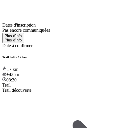
Dates d'inscription
Pas encore communiquées
Plus d'info
Plus d'info
Date à confirmer
Trail l'élite 17 km
17
km
+425
m
08:30
Trail
Trail découverte