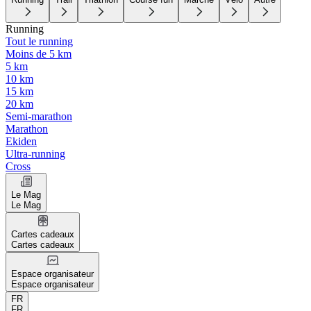
Running
Tout le running
Moins de 5 km
5 km
10 km
15 km
20 km
Semi-marathon
Marathon
Ekiden
Ultra-running
Cross
Le Mag
Le Mag
Cartes cadeaux
Cartes cadeaux
Espace organisateur
Espace organisateur
FR
FR