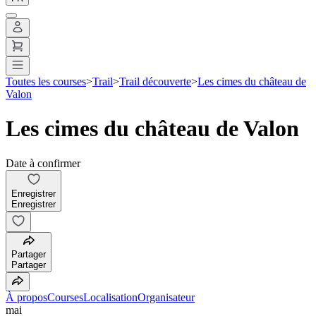
Toutes les courses
>
Trail
>
Trail découverte
>
Les cimes du château de
Valon
Les cimes du château de Valon
Date à confirmer
Enregistrer
Enregistrer
Partager
Partager
À propos
Courses
Localisation
Organisateur
mai