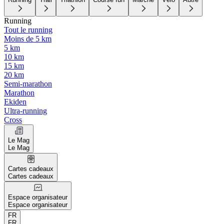
Running
Tout le running
Moins de 5 km
5 km
10 km
15 km
20 km
Semi-marathon
Marathon
Ekiden
Ultra-running
Cross
Le Mag
Le Mag
Cartes cadeaux
Cartes cadeaux
Espace organisateur
Espace organisateur
FR
FR