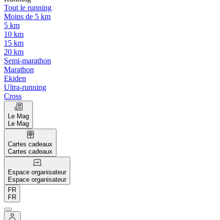
Tout le running
Moins de 5 km
5 km
10 km
15 km
20 km
Semi-marathon
Marathon
Ekiden
Ultra-running
Cross
Le Mag
Le Mag
Cartes cadeaux
Cartes cadeaux
Espace organisateur
Espace organisateur
FR
FR