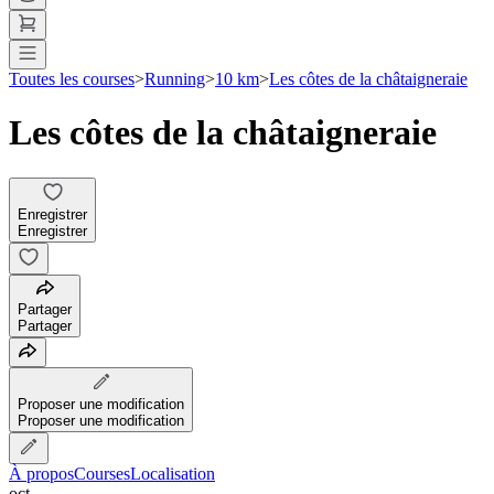
Toutes les courses
>
Running
>
10 km
>
Les côtes de la châtaigneraie
Les côtes de la châtaigneraie
Enregistrer
Enregistrer
Partager
Partager
Proposer une modification
Proposer une modification
À propos
Courses
Localisation
oct.