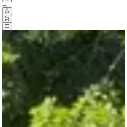
Toutes les courses
>
Running
>
10 km
>
Les courses de la fête des
pommiers
Les courses de la fête des
pommiers
Enregistrer
Enregistrer
Partager
Partager
Voir toutes les photos