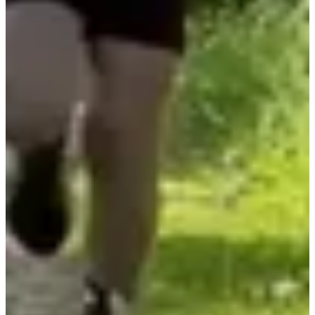
+44
m
17:00
Running
5 km
Inscriptions
8,00 €
S'inscrire
S'inscrire
Liste des inscrits
19 inscrits
Voir la liste
Voir la liste
Services inclus
Dossard