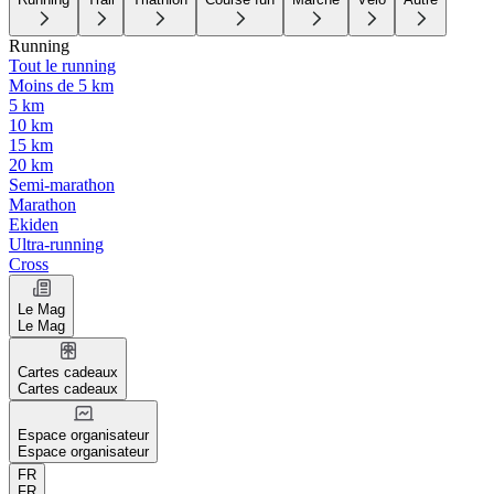
Running
Tout le running
Moins de 5 km
5 km
10 km
15 km
20 km
Semi-marathon
Marathon
Ekiden
Ultra-running
Cross
Le Mag
Le Mag
Cartes cadeaux
Cartes cadeaux
Espace organisateur
Espace organisateur
FR
FR