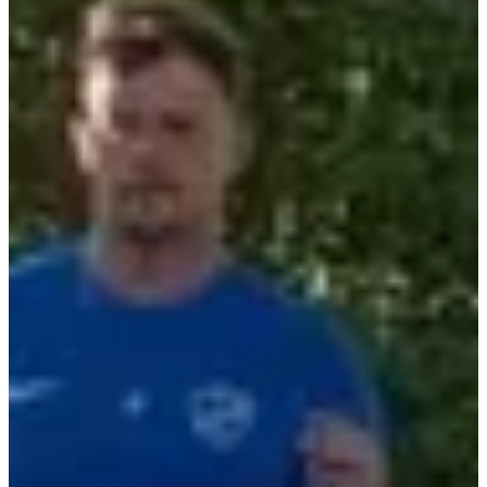
Focus parcours :
Deux distances, une même idée : profiter de Languidic en
mouvement. Que tu sois là pour tester ton allure sur 5 km ou pour te
challenger sur 10 km, le décor reste le même : un rendez-vous
populaire où la course s’inscrit dans une fête plus large.
Pas de mise en scène artificielle ici, mais un événement qui mêle
effort et convivialité, où chaque kilomètre se termine presque
naturellement au milieu de la célébration. Tu cours, tu respires, tu
partages — et très vite, tu comprends que la ligne d’arrivée n’est
qu’un prétexte pour rester un peu plus longtemps.
3 (très) bonnes raisons de participer :
Courir dans une fête populaire qui a traversé les générations
depuis 1954 ;
Alterner entre effort et ambiance festive sans jamais vraiment
redescendre en énergie ;
Finir la journée entre musique, rencontres et traditions locales
autour de la pomme.