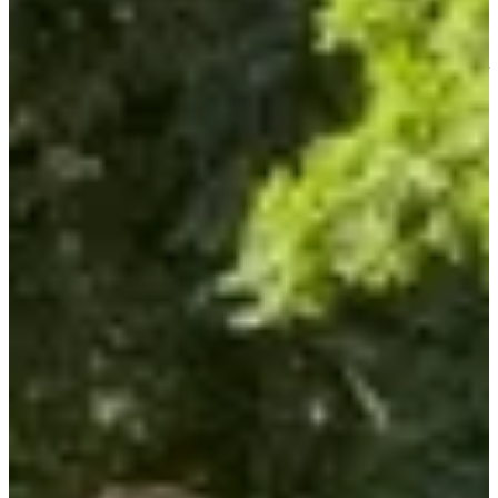
partagent la scène.
Une journée à la croisée des rythmes, entre effort et fête, où chacun
trouve sa place : sur la ligne de départ, autour des stands, ou au cœur
des animations.
Ce que tu vas trouver sur place :
Deux formats de course : 5 km et 10 km pour faire chauffer
les jambes à ton rythme ;
Des animations tout au long de la journée pour garder
l’énergie au beau fixe ;
Des concerts pour prolonger l’effort en mode fête jusqu’au
soir ;
Un pressage traditionnel de pommes, clin d’œil vivant aux
racines de l’événement ;
De quoi se restaurer et trinquer avec une buvette et des
espaces de restauration ;
Une ambiance festive qui s’étire bien au-delà de la ligne
d’arrivée.