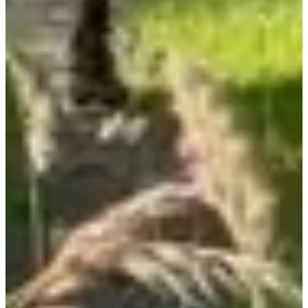
Ravitaillements
Infos pratiques
Contact :
languidicfootballclub@gmail.com
Organisateur