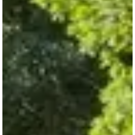
Voir toutes les photos
1 / 7
À propos
Courses
Liste des inscrits
Localisation
Services inclus
Infos
pratiques
Organisateur
sept.
5
Date
Samedi 5 septembre 2026
Lieu
Languidic
56 - Morbihan
Inscriptions
Ouverture le 5 juillet 2026
à 18:00
Fermeture le 31 août 2026
à 23:59
Ici, on célèbre autant les kilomètres avalés que les traditions locales,
dans une ambiance où le bitume, les pommes et la musique se