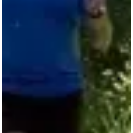
Alors, prêt à venir écrire ton propre chapitre de la Fête des
Pommiers ?
Courses
sam. 5 septembre 2026
10 km
10
km
+140
m
16:30
Running
10 km
Inscriptions
12,00 €
S'inscrire
S'inscrire
5 km
5
km