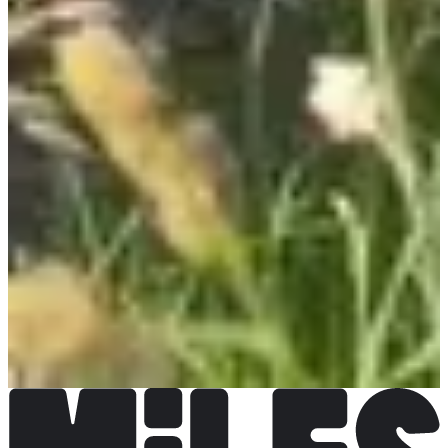
Fêtes des Pommiers
Voir le compte Instagram
Voir la page
Facebook
Choisir une Course
10 km
Inscriptions ouvertes
12,00 €
S'inscrire
S'inscrire
5 km
Inscriptions ouvertes
8,00 €
S'inscrire
S'inscrire