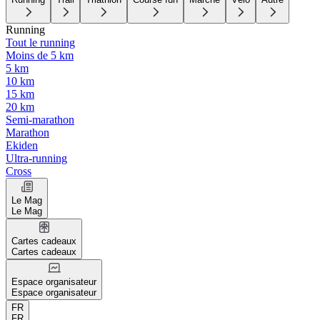
Running
Tout le running
Moins de 5 km
5 km
10 km
15 km
20 km
Semi-marathon
Marathon
Ekiden
Ultra-running
Cross
Le Mag
Le Mag
Cartes cadeaux
Cartes cadeaux
Espace organisateur
Espace organisateur
FR
FR