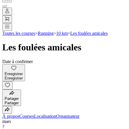
Toutes les courses
>
Running
>
10 km
>
Les foulées amicales
Les foulées amicales
Date à confirmer
Enregistrer
Enregistrer
Partager
Partager
À propos
Courses
Localisation
Organisateur
mars
?