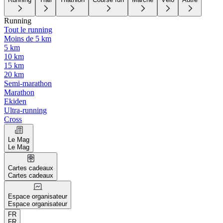
Running
Tout le running
Moins de 5 km
5 km
10 km
15 km
20 km
Semi-marathon
Marathon
Ekiden
Ultra-running
Cross
Le Mag
Le Mag
Cartes cadeaux
Cartes cadeaux
Espace organisateur
Espace organisateur
FR
FR