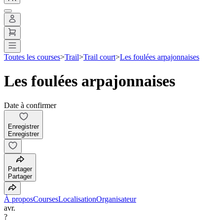
Toutes les courses
>
Trail
>
Trail court
>
Les foulées arpajonnaises
Les foulées arpajonnaises
Date à confirmer
Enregistrer
Enregistrer
Partager
Partager
À propos
Courses
Localisation
Organisateur
avr.
?