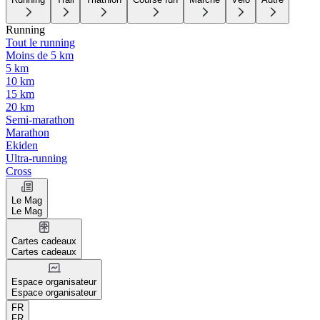
Running
Tout le running
Moins de 5 km
5 km
10 km
15 km
20 km
Semi-marathon
Marathon
Ekiden
Ultra-running
Cross
Le Mag
Le Mag
Cartes cadeaux
Cartes cadeaux
Espace organisateur
Espace organisateur
FR
FR